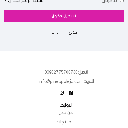
تذكرني
نسيت الرقم السري ؟
انشئ حساب جديد
اتصل:
00962775700730
البريد:
info@pineapplejo.com
الروابط
من نحن
المنتجات