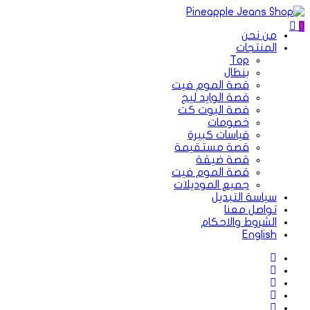
0
من نحن
المنتجات
Top
بنطال
قصة الموم فيت
قصة الوايد ليج
قصة البوت كت
خصومات
قياسات كبيرة
قصة مستقيمة
قصة ضيقة
قصة الموم فيت
جميع الموديلات
سياسة التبديل
تواصل معنا
الشروط والاحكام
English