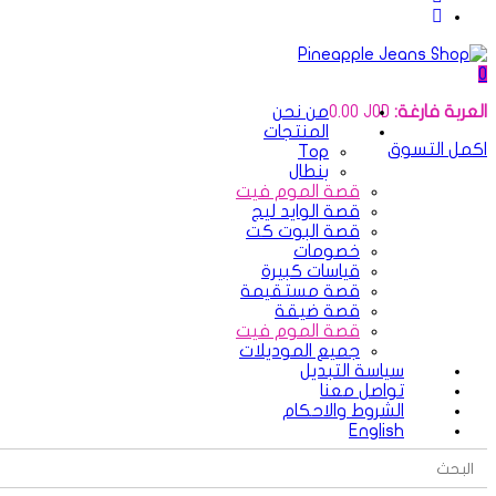
0
العربة فارغة:
JOD
0.00
من نحن
المنتجات
اكمل التسوق
Top
بنطال
قصة الموم فيت
قصة الوايد ليج
قصة البوت كت
خصومات
قياسات كبيرة
قصة مستقيمة
قصة ضيقة
قصة الموم فيت
جميع الموديلات
سياسة التبديل
تواصل معنا
الشروط والاحكام
English
Search Button
Search
for: