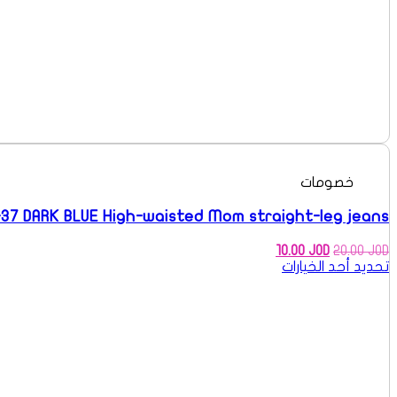
خصومات
37 DARK BLUE High-waisted Mom straight-leg jeans
السعر
السعر
10.00
JOD
20.00
JOD
الأصلي
الحالي
تحديد أحد الخيارات
هو:
هو:
10.00 JOD.
20.00 JOD.