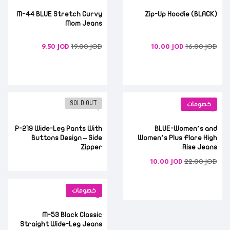
M-44 BLUE Stretch Curvy
(BLACK) Zip-Up Hoodie
Mom Jeans
19.00
JOD
16.00
JOD
9.50
JOD
10.00
JOD
SOLD OUT
خصومات
P-219 Wide-Leg Pants With
BLUE-Women’s and
Buttons Design – Side
Women’s Plus Flare High
Zipper
Rise Jeans
22.00
JOD
10.00
JOD
خصومات
M-53 Black Classic
Straight Wide-Leg Jeans