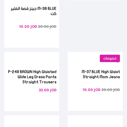
M-38 BLUE جينز قصة الفلير
كت
20.00
JOD
10.00
JOD
خصومات
P-249 BROWN High Waisted
M-37 BLUE High Waist
Wide Leg Dress Pants
Straight Mom Jeans
Straight Trousers
20.00
JOD
10.00
JOD
22.00
JOD