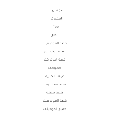
الروابط
من نحن
المنتجات
Top
بنطال
قصة الموم فيت
قصة الوايد ليج
قصة البوت كت
خصومات
قياسات كبيرة
قصة مستقيمة
قصة ضيقة
قصة الموم فيت
جميع الموديلات