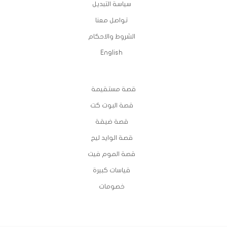
سياسة التبديل
تواصل معنا
الشروط والاحكام
English
المتجر
قصة مستقيمة
قصة البوت كت
قصة ضيقة
قصة الوايد ليج
قصة الموم فيت
قياسات كبيرة
خصومات
Copyright © 2024 pineapplejo – All Rights Reserved.