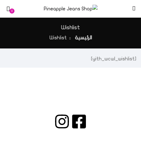
0
Wishlist
الرئيسية
Wishlist
[yith_wcwl_wishlist]
اتصل:
00962775700730
البريد:
info@pineapplejo.com