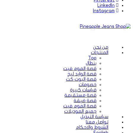
Pinterest
LinkedIn
Instagram
من نحن
المنتجات
Top
بنطال
قصة الموم فيت
قصة الوايد ليج
قصة البوت كت
خصومات
قياسات كبيرة
قصة مستقيمة
قصة ضيقة
قصة الموم فيت
جميع الموديلات
سياسة التبديل
تواصل معنا
الشروط والاحكام
English