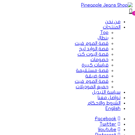
من نحن
المنتجات
Top
بنطال
قصة الموم فيت
قصة الوايد ليج
قصة البوت كت
خصومات
قياسات كبيرة
قصة مستقيمة
قصة ضيقة
قصة الموم فيت
جميع الموديلات
سياسة التبديل
تواصل معنا
الشروط والاحكام
English
Facebook
Twitter
Youtube