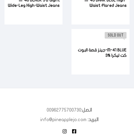
M-46 BLACK Straight
M-43 DARK BLUE High-
Wide-Leg High-Waist Jeans
Waist Flared Jeans
SOLD OUT
M-41 BLUE-جينز قصة البوت
كت ليكرا %3
اتصل:
00962775700730
البريد:
info@pineapplejo.com