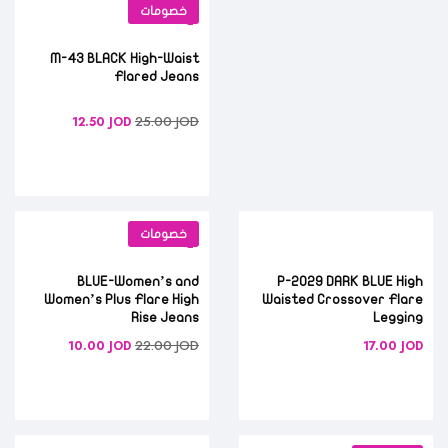
خصومات
M-43 BLACK High-Waist
Flared Jeans
25.00
JOD
12.50
JOD
خصومات
BLUE-Women’s and
P-2029 DARK BLUE High
Women’s Plus Flare High
Waisted Crossover Flare
Rise Jeans
Legging
22.00
JOD
10.00
JOD
17.00
JOD