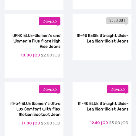
SOLD OUT
خصومات
DARK BLUE-Women’s and
M-46 BEIGE Straight Wide-
Women’s Plus Flare High
Leg High-Waist Jeans
Rise Jeans
22.00
JOD
10.00
JOD
خصومات
خصومات
M-54 BLUE Women’s Ultra
M-46 BLUE Straight Wide-
Lux Comfort with Flex
Leg High-Waist Jeans
Motion Bootcut Jean
25.00
JOD
25.00
JOD
12.50
JOD
17.00
JOD