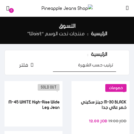
0
التسوق
الرئيسية
منتجات تحت الوسم “Waist”
الرئيسية
منتجات تحت الوسم “Waist”
فلتر
SOLD OUT
خصومات
M-30 BLACK جينز سكيني
M-45 WHITE High-Rise Wide
خصر عالي جدا
Leg Jean
19.00
JOD
12.00
JOD