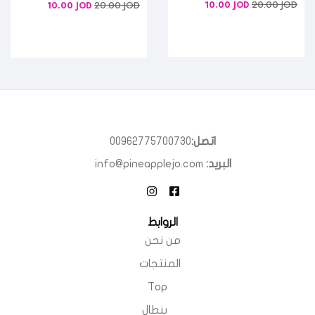
20.00
JOD
20.00
JOD
10.00
JOD
10.00
JOD
اتصل:
00962775700730
البريد:
info@pineapplejo.com
الروابط
من نحن
المنتجات
Top
بنطال