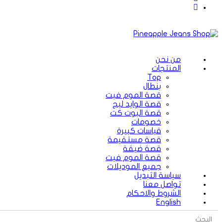
من نحن
المنتجات
Top
بنطال
قصة الموم فيت
قصة الوايد ليج
قصة البوت كت
خصومات
قياسات كبيرة
قصة مستقيمة
قصة ضيقة
قصة الموم فيت
جميع الموديلات
سياسة التبديل
تواصل معنا
الشروط والاحكام
English
Search Button
Search
for: