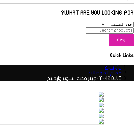
WHAT ARE YOU LOOKING FOR?
بحث
Quick Links
الرئيسية
جميع الموديلات
M-42 BLUE-جينز قصة السوبر وايدليج
M-42
تصفّح
المقالات
BLUE-
جينز
قصة
السوبر
وايدليج