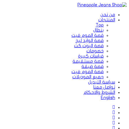
من نحن
المنتجات
Top
بنطال
قصة الموم فيت
قصة الوايد ليج
قصة البوت كت
خصومات
قياسات كبيرة
قصة مستقيمة
قصة ضيقة
قصة الموم فيت
جميع الموديلات
سياسة التبديل
تواصل معنا
الشروط والاحكام
English