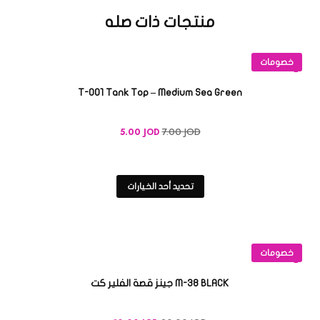
منتجات ذات صله
خصومات
T-001 Tank Top – Medium Sea Green
7.00
JOD
5.00
JOD
تحديد أحد الخيارات
خصومات
M-38 BLACK جينز قصة الفلير كت