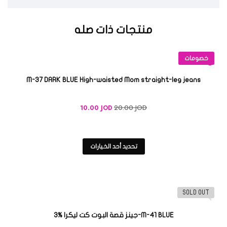
منتجات ذات صله
خصومات
M-37 DARK BLUE High-waisted Mom straight-leg jeans
20.00
JOD
10.00
JOD
تحديد أحد الخيارات
SOLD OUT
M-41 BLUE-جينز قصة البوت كت ليكرا %3