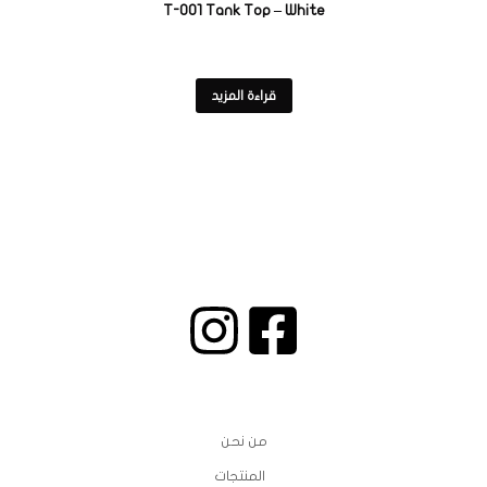
T-001 Tank Top – White
قراءة المزيد
اتصل:
00962775700730
البريد:
info@pineapplejo.com
الروابط
من نحن
المنتجات