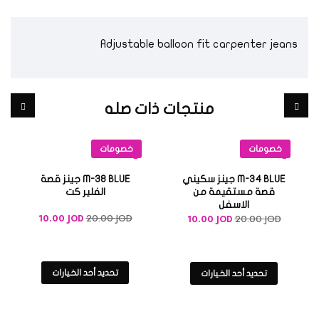
Adjustable balloon fit carpenter jeans
منتجات ذات صله
خصومات
خصومات
M-34 BLUE جينز سكيني
M-38 BLUE جينز قصة
قصة مستقيمة من
الفلير كت
الاسفل
20.00
JOD
10.00
JOD
20.00
JOD
10.00
JOD
تحديد أحد الخيارات
تحديد أحد الخيارات