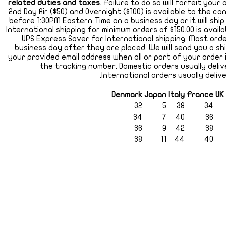
related duties and taxes
. Failure to do so will forfeit your
2nd Day Air ($50) and Overnight ($100) is available to the co
before 1:30PM Eastern Time on a business day or it will shi
International shipping for minimum orders of $150.00 is availa
UPS Express Saver for International shipping. Most ord
business day after they are placed. We will send you a sh
your provided email address when all or part of your order is
the tracking number. Domestic orders usually deliv
International orders usually deliv
Denmark
Japan
Italy
France
UK
32
5
38
34
34
7
40
36
36
9
42
38
38
11
44
40