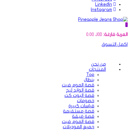
LinkedIn
Instagram
0
العربة فارغة:
JOD
0.00
اكمل التسوق
من نحن
المنتجات
Top
بنطال
قصة الموم فيت
قصة الوايد ليج
قصة البوت كت
خصومات
قياسات كبيرة
قصة مستقيمة
قصة ضيقة
قصة الموم فيت
جميع الموديلات