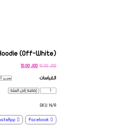
(Off-White) Pullover Hoodie
تصفّح
السعر
السعر
10.00
JOD
15.00
JOD
الأصلي
الحالي
المقالات
هو:
هو:
القياسات
10.00 JOD.
15.00 JOD.
كمية
إضافة إلى السلة
(Off-
White)
SKU:
Pullover
N/A
Hoodie
atsApp
Facebook