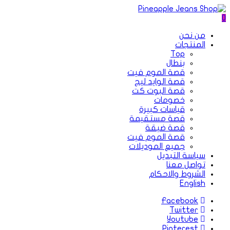
0
من نحن
المنتجات
Top
بنطال
قصة الموم فيت
قصة الوايد ليج
قصة البوت كت
خصومات
قياسات كبيرة
قصة مستقيمة
قصة ضيقة
قصة الموم فيت
جميع الموديلات
سياسة التبديل
تواصل معنا
الشروط والاحكام
English
Facebook
Twitter
Youtube
Pinterest