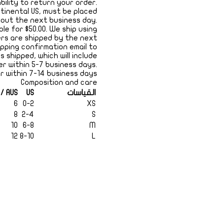
 ability to return your order.
ntinental US, must be placed
p out the next business day.
ble for $50.00. We ship using
ers are shipped by the next
ipping confirmation email to
 shipped, which will include
er within 5-7 business days.
er within 7-14 business days.
Composition and care
القياسات
US
 / AUS
6
0-2
XS
8
2-4
S
10
6-8
M
12
8-10
L