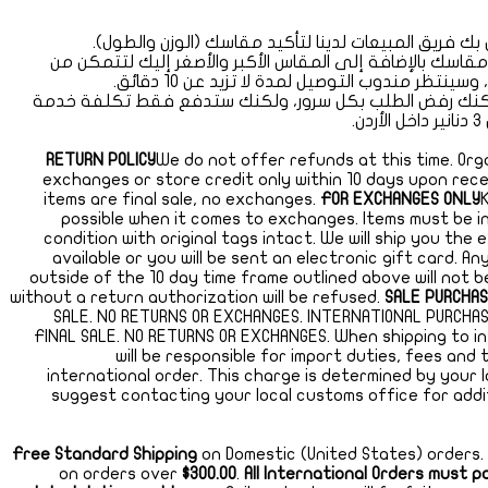
ل مقاسك بالإضافة إلى المقاس الأكبر والأصغر إليك لتتمكن من
ينتظر مندوب التوصيل لمدة لا تزيد عن 10 دقائق.
ك، يمكنك رفض الطلب بكل سرور، ولكنك ستدفع فقط تكلفة خدمة
.
RETURN POLICY
We do not offer refunds at this time. Org
exchanges or store credit only within 10 days upon rece
items are final sale, no exchanges.
FOR EXCHANGES ONLY
possible when it comes to exchanges. Items must be in
condition with original tags intact. We will ship you the
available or you will be sent an electronic gift card. A
outside of the 10 day time frame outlined above will not 
without a return authorization will be refused.
SALE PURCHA
SALE. NO RETURNS OR EXCHANGES. INTERNATIONAL PURCHA
FINAL SALE. NO RETURNS OR EXCHANGES. When shipping to i
will be responsible for import duties, fees and
international order. This charge is determined by your 
suggest contacting your local customs office for addi
Free Standard Shipping
on Domestic (United States) orders
on orders over
$300.00
.
All International Orders must 