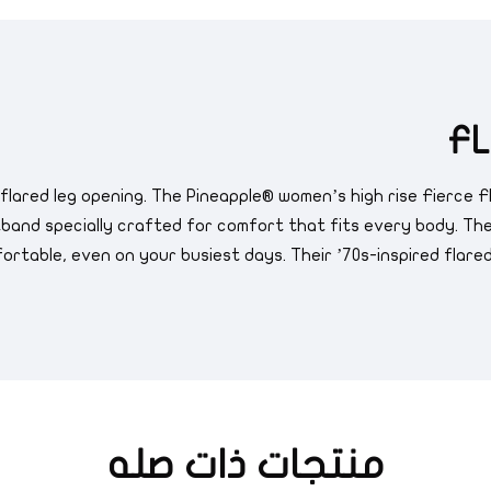
FL
n, flared leg opening. The Pineapple® women’s high rise Fierce 
tband specially crafted for comfort that fits every body. Th
ortable, even on your busiest days. Their ’70s-inspired flare
منتجات ذات صله